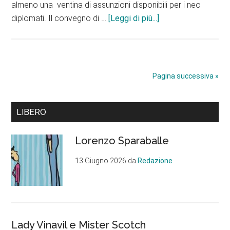
almeno una ventina di assunzioni disponibili per i neo
infoAspiranti
diplomati. Il convegno di …
[Leggi di più...]
geometri
d’Abruzzo:
borse
di
Pagina successiva »
studio,
alternanza
Barra
scuola
LIBERO
lavoro
laterale
e
Lorenzo Sparaballe
primaria
assunzioni.
13 Giugno 2026
da
Redazione
Iniziativa
di
Consorzio
Stabile
Rilancio
Lady Vinavil e Mister Scotch