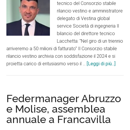
sed
tecnico del Consorzio stabile
nel
rilancio vestino e amministratore
conv
delegato di Vestina global
di
service Società di ingegneria Il
Sant
bilancio del direttore tecnico
Lacchetta: "Nel giro di un triennio
arriveremo a 50 milioni di fatturato" Il Consorzio stabile
rilancio vestino archivia con soddisfazione il 2024 e si
infoCo
proietta carico di entusiasmo verso il …
[Leggi di più...]
stabile
rilancio
vestino
la
Federmanager Abruzzo
freccia
e Molise, assemblea
è
annuale a Francavilla
verso
l’alto