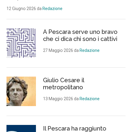
Vestino,
Itcg
12 Giugno 2026
da
Redazione
Marconi,
Ance
A Pescara serve uno bravo
e
che ci dica chi sono i cattivi
Isea
27 Maggio 2026
da
Redazione
Giulio Cesare il
metropolitano
13 Maggio 2026
da
Redazione
Il Pescara ha raggiunto