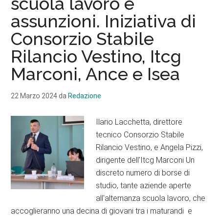
scuola lavoro e
di
assunzioni. Iniziativa di
ingegneria.
Doppio
Consorzio Stabile
incarico
Rilancio Vestino, Itcg
di
Marconi, Ance e Isea
responsabilità
per
Lacchetta:
22 Marzo 2024
da
Redazione
amministratore
delegato
Ilario Lacchetta, direttore
e
tecnico Consorzio Stabile
legale
Rilancio Vestino, e Angela Pizzi,
rappresentante
dirigente dell'Itcg Marconi Un
discreto numero di borse di
studio, tante aziende aperte
all'alternanza scuola lavoro, che
accoglieranno una decina di giovani tra i maturandi e