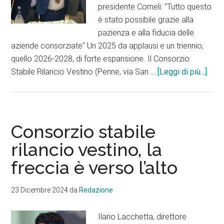
presidente Corneli: "Tutto questo
è stato possibile grazie alla
pazienza e alla fiducia delle
aziende consorziate" Un 2025 da applausi e un triennio,
quello 2026-2028, di forte espansione. Il Consorzio
info
Stabile Rilancio Vestino (Penne, via San …
[Leggi di più...]
Stab
Rilan
Vest
fatt
Consorzio stabile
in
rilancio vestino, la
cresc
freccia è verso l’alto
espa
a
Bolo
23 Dicembre 2024
da
Redazione
e
nuov
Ilario Lacchetta, direttore