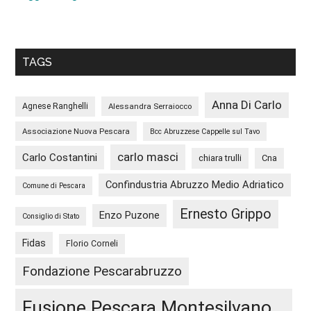
TAGS
Anna Di Carlo
Agnese Ranghelli
Alessandra Serraiocco
Associazione Nuova Pescara
Bcc Abruzzese Cappelle sul Tavo
carlo masci
Carlo Costantini
chiara trulli
Cna
Confindustria Abruzzo Medio Adriatico
Comune di Pescara
Ernesto Grippo
Enzo Puzone
Consiglio di Stato
Fidas
Florio Corneli
Fondazione Pescarabruzzo
Fusione Pescara Montesilvano