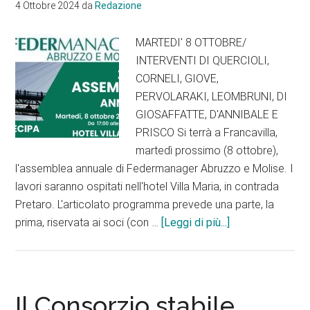
4 Ottobre 2024
da
Redazione
MARTEDI' 8 OTTOBRE/
INTERVENTI DI QUERCIOLI,
CORNELI, GIOVE,
PERVOLARAKI, LEOMBRUNI, DI
GIOSAFFATTE, D'ANNIBALE E
PRISCO Si terrà a Francavilla,
martedì prossimo (8 ottobre),
l'assemblea annuale di Federmanager Abruzzo e Molise. I
lavori saranno ospitati nell'hotel Villa Maria, in contrada
Pretaro. L'articolato programma prevede una parte, la
infoFedermanag
prima, riservata ai soci (con …
[Leggi di più...]
Abruzzo
e
Molise,
assemblea
Il Consorzio stabile