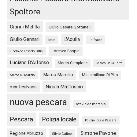
Spoltore
Gianni Melilla
Giulio Cesare Sottanelli
Giulio Gennari
L'Aquila
Istat
La frase
Lorenzo Sospiri
Libero de Foscolo Ortis
Luciano D'Alfonso
Marco Camplone
Marco Della Torre
Marco Marsilio
Massimiliano Di Pillo
Marco Di Marzio
Nicola Mattoscio
montesilvano
nuova pescara
ottavio de martinis
Pescara
Polizia locale
Polizia locale Pescara
Simone Pavone
Regione Abruzzo
Silvio Calice