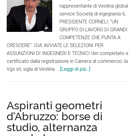
rappresentante di Vestina global
service Società di ingegneria IL
PRESIDENTE CORNELI: "UN
GRUPPO DI LAVORO DI GRANDI
COMPETENZE CHE PUNTA A
CRESCERE". GIA' AVVIATE LE SELEZIONI PER
ASSUNZIONI DI INGEGNERI E TECNICI Iter completato e
certificato dalla registrazione in Camera di commercio: la
infoIl
Vgs srl, sigla di Vestina …
[Leggi di più...]
Consorzio
stabile
rilancio
vestino
Aspiranti geometri
trasforma
d’Abruzzo: borse di
Vgs
studio, alternanza
in
società