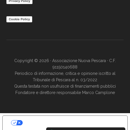
Privacy Policy
Cookie Policy
Copyright © 2026 · Associazione Nuova Pescara · C.F.
91150140688
Periodico di informazione, critica e opinione iscritto al
Tribunale di Pescara al n. 03/2022
Questa testata non usufruisce di finanziamenti pubblici
Fondatore e direttore responsabile Marco Camplone
LE TUE PREFERENZE RELATIVE ALLA
PRIVACY