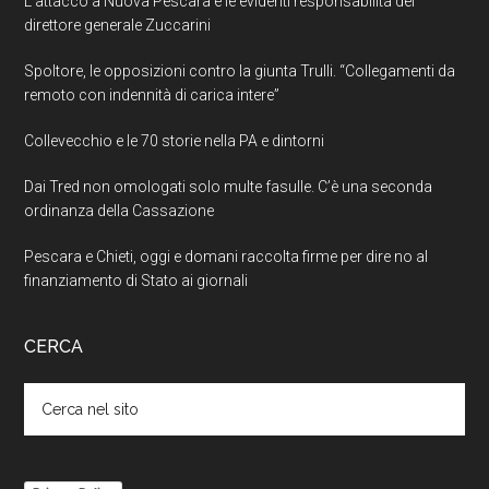
L’attacco a Nuova Pescara e le evidenti responsabilità del
direttore generale Zuccarini
Spoltore, le opposizioni contro la giunta Trulli. “Collegamenti da
remoto con indennità di carica intere”
Collevecchio e le 70 storie nella PA e dintorni
Dai Tred non omologati solo multe fasulle. C’è una seconda
ordinanza della Cassazione
Pescara e Chieti, oggi e domani raccolta firme per dire no al
finanziamento di Stato ai giornali
CERCA
Cerca
nel
sito