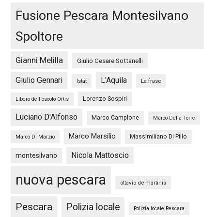
Fusione Pescara Montesilvano
Spoltore
Gianni Melilla
Giulio Cesare Sottanelli
Giulio Gennari
L'Aquila
Istat
La frase
Lorenzo Sospiri
Libero de Foscolo Ortis
Luciano D'Alfonso
Marco Camplone
Marco Della Torre
Marco Marsilio
Massimiliano Di Pillo
Marco Di Marzio
Nicola Mattoscio
montesilvano
nuova pescara
ottavio de martinis
Pescara
Polizia locale
Polizia locale Pescara