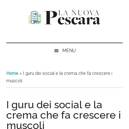
Passa
Skip
Passa
Passa
al
to
alla
al
contenuto
secondary
barra
piè
principale
menu
laterale
di
La
Periodico
primaria
pagina
di
Nuova
informazione,
MENU
critica
Pescara
e
opinione
Home
»
I guru dei social e la crema che fa crescere i
muscoli
I guru dei social e la
crema che fa crescere i
muscoli