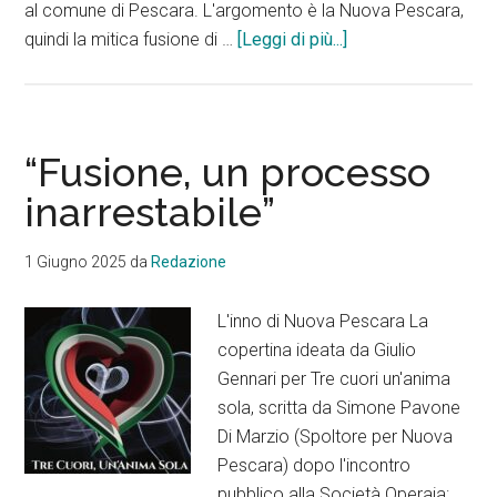
al comune di Pescara. L'argomento è la Nuova Pescara,
infoAssemblea
quindi la mitica fusione di …
[Leggi di più...]
farlocca
ma
ben
pagata,
“Fusione, un processo
ecco
inarrestabile”
l’ennesimo
sfregio
1 Giugno 2025
da
Redazione
a
Nuova
L'inno di Nuova Pescara La
Pescara
copertina ideata da Giulio
Gennari per Tre cuori un'anima
sola, scritta da Simone Pavone
Di Marzio (Spoltore per Nuova
Pescara) dopo l'incontro
pubblico alla Società Operaia: