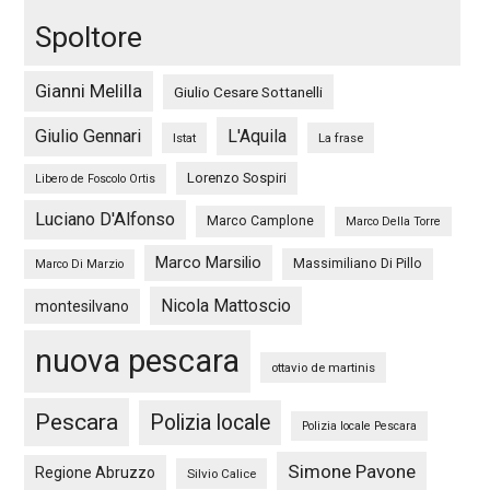
Spoltore
Gianni Melilla
Giulio Cesare Sottanelli
Giulio Gennari
L'Aquila
Istat
La frase
Lorenzo Sospiri
Libero de Foscolo Ortis
Luciano D'Alfonso
Marco Camplone
Marco Della Torre
Marco Marsilio
Massimiliano Di Pillo
Marco Di Marzio
Nicola Mattoscio
montesilvano
nuova pescara
ottavio de martinis
Pescara
Polizia locale
Polizia locale Pescara
Simone Pavone
Regione Abruzzo
Silvio Calice