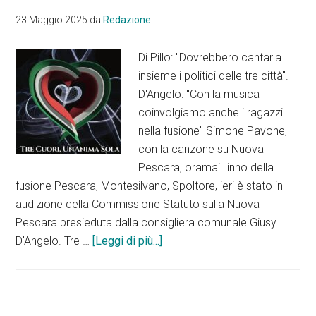
23 Maggio 2025
da
Redazione
Di Pillo: "Dovrebbero cantarla
insieme i politici delle tre città".
D'Angelo: "Con la musica
coinvolgiamo anche i ragazzi
nella fusione" Simone Pavone,
con la canzone su Nuova
Pescara, oramai l'inno della
fusione Pescara, Montesilvano, Spoltore, ieri è stato in
audizione della Commissione Statuto sulla Nuova
Pescara presieduta dalla consigliera comunale Giusy
infoTre
D'Angelo. Tre …
[Leggi di più...]
cuori,
un’anima
sola
presentata