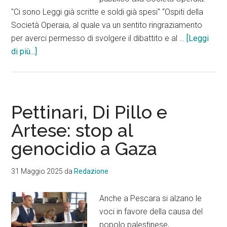
"Ci sono Leggi già scritte e soldi già spesi" “Ospiti della
Società Operaia, al quale va un sentito ringraziamento
per averci permesso di svolgere il dibattito e al …
[Leggi
info“Fusione,
di più...]
un
processo
inarrestabile”
Pettinari, Di Pillo e
Artese: stop al
genocidio a Gaza
31 Maggio 2025
da
Redazione
Anche a Pescara si alzano le
voci in favore della causa del
popolo palestinese,