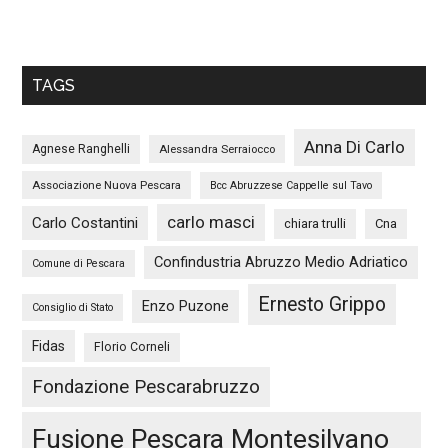
TAGS
Anna Di Carlo
Agnese Ranghelli
Alessandra Serraiocco
Associazione Nuova Pescara
Bcc Abruzzese Cappelle sul Tavo
carlo masci
Carlo Costantini
chiara trulli
Cna
Confindustria Abruzzo Medio Adriatico
Comune di Pescara
Ernesto Grippo
Enzo Puzone
Consiglio di Stato
Fidas
Florio Corneli
Fondazione Pescarabruzzo
Fusione Pescara Montesilvano