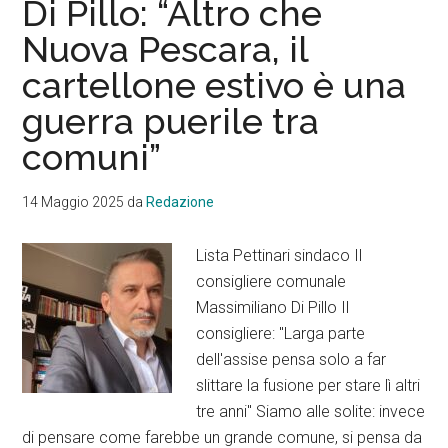
Di Pillo: “Altro che
alla
Nuova Pescara, il
commissione
cartellone estivo è una
Statuto
della
guerra puerile tra
Nuova
comuni”
Pescara
14 Maggio 2025
da
Redazione
Lista Pettinari sindaco Il
consigliere comunale
Massimiliano Di Pillo Il
consigliere: "Larga parte
dell'assise pensa solo a far
slittare la fusione per stare lì altri
tre anni" Siamo alle solite: invece
di pensare come farebbe un grande comune, si pensa da