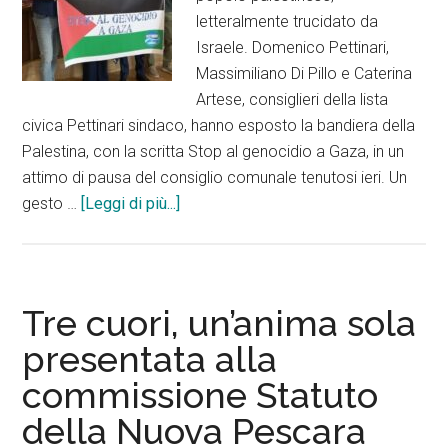
letteralmente trucidato da
Israele. Domenico Pettinari,
Massimiliano Di Pillo e Caterina
Artese, consiglieri della lista
civica Pettinari sindaco, hanno esposto la bandiera della
Palestina, con la scritta Stop al genocidio a Gaza, in un
attimo di pausa del consiglio comunale tenutosi ieri. Un
infoPettinari,
gesto …
[Leggi di più...]
Di
Pillo
e
Artese:
Tre cuori, un’anima sola
stop
presentata alla
al
commissione Statuto
genocidio
a
della Nuova Pescara
Gaza