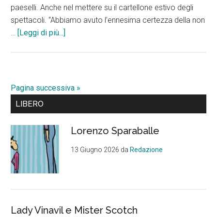
paeselli. Anche nel mettere su il cartellone estivo degli
spettacoli. “Abbiamo avuto l’ennesima certezza della non
infoDi
…
[Leggi di più...]
Pillo:
“Altro
che
Nuova
Pagina successiva »
Pescara,
Barra
LIBERO
il
laterale
cartellone
Lorenzo Sparaballe
estivo
primaria
è
13 Giugno 2026
da
Redazione
una
guerra
puerile
tra
comuni”
Lady Vinavil e Mister Scotch