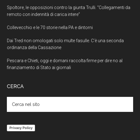
Spoltore, le opposizioni contro la giunta Trulli. “Collegamenti da
remoto con indennità di carica intere”
Collevecchio e le 70 storie nella PA e dintorni
Dai Tred non omologati solo multe fasulle. C’è una seconda
ordinanza della Cassazione
Pescara e Chieti, oggi e domani raccolta firme per dire no al
finanziamento di Stato ai giornali
CERCA
Cerca
nel
sito
Privacy Policy