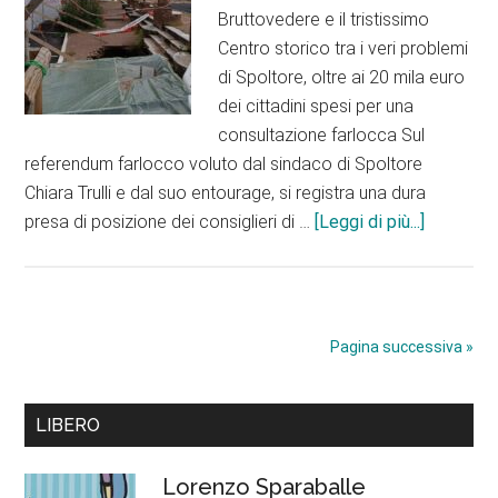
Bruttovedere e il tristissimo
Centro storico tra i veri problemi
di Spoltore, oltre ai 20 mila euro
dei cittadini spesi per una
consultazione farlocca Sul
referendum farlocco voluto dal sindaco di Spoltore
Chiara Trulli e dal suo entourage, si registra una dura
infoIl
presa di posizione dei consiglieri di …
[Leggi di più...]
“no”
di
Della
Torre
Pagina successiva »
e
Ranghelli
Barra
all’inutile
LIBERO
referend
laterale
di
Lorenzo Sparaballe