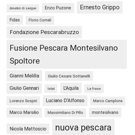
Ernesto Grippo
Enzo Puzone
donatori di sangue
Fidas
Florio Corneli
Fondazione Pescarabruzzo
Fusione Pescara Montesilvano
Spoltore
Gianni Melilla
Giulio Cesare Sottanelli
Giulio Gennari
L'Aquila
Istat
La frase
Luciano D'Alfonso
Lorenzo Sospiri
Marco Camplone
Marco Marsilio
montesilvano
Massimiliano Di Pillo
nuova pescara
Nicola Mattoscio