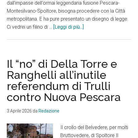
dall'impasse dell'ormai leggendaria fusione Pescara-
Montesilvano-Spoltore, bisogna procedere con la Città
metropolitana. E ha pure presentato un disegno di legge.
infoGiulio
Ci vedrei un filino di …
[Leggi di più...]
Cesare
il
metropolitano
Il “no” di Della Torre e
Ranghelli all’inutile
referendum di Trulli
contro Nuova Pescara
3 Aprile 2026
da
Redazione
Il crollo del Belvedere, per molti
Bruttovedere, di Spoltore Il