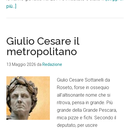
infoIl
più...]
Tar
boccia
i
referendum
Giulio Cesare il
di
metropolitano
Spoltore
e
13 Maggio 2026
da
Redazione
Montesilvano.
Si
Giulio Cesare Sottanelli da
va
Roseto, forse in ossequio
avanti:
all'altisonante nome che si
Nuova
ritrova, pensa in grande. Più
Pescara
grande della Grande Pescara,
nel
mica pizze e fichi. Secondo il
2027!
deputato, per uscire