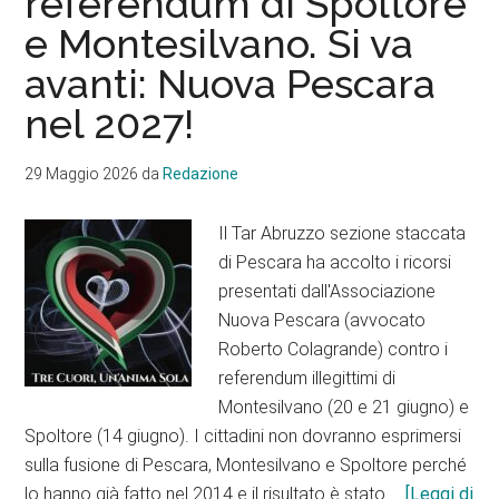
referendum di Spoltore
e
e Montesilvano. Si va
una
richiesta
avanti: Nuova Pescara
al
nel 2027!
leghista
Pace:
29 Maggio 2026
da
Redazione
“Mostra
le
Il Tar Abruzzo sezione staccata
carte
di Pescara ha accolto i ricorsi
della
presentati dall'Associazione
commissione
Nuova Pescara (avvocato
sulla
Roberto Colagrande) contro i
Nuova
referendum illegittimi di
Pescara”
Montesilvano (20 e 21 giugno) e
Spoltore (14 giugno). I cittadini non dovranno esprimersi
sulla fusione di Pescara, Montesilvano e Spoltore perché
lo hanno già fatto nel 2014 e il risultato è stato …
[Leggi di