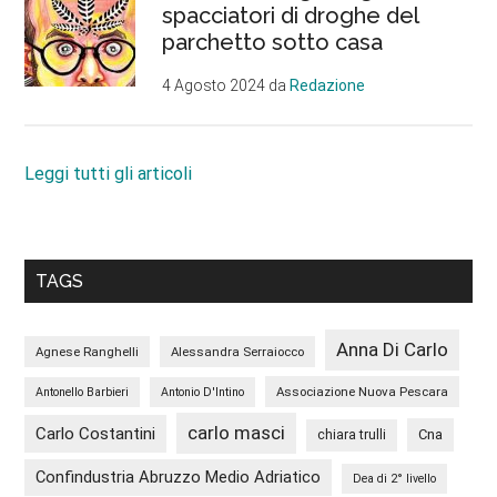
spacciatori di droghe del
parchetto sotto casa
4 Agosto 2024
da
Redazione
Leggi tutti gli articoli
TAGS
Anna Di Carlo
Agnese Ranghelli
Alessandra Serraiocco
Associazione Nuova Pescara
Antonello Barbieri
Antonio D'Intino
carlo masci
Carlo Costantini
Cna
chiara trulli
Confindustria Abruzzo Medio Adriatico
Dea di 2° livello