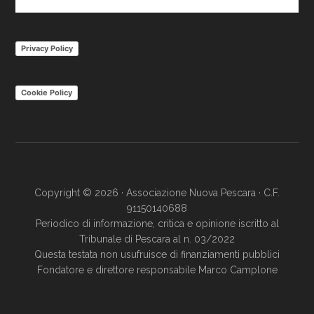
nel
sito
Privacy Policy
Cookie Policy
Copyright © 2026 · Associazione Nuova Pescara · C.F.
91150140688
Periodico di informazione, critica e opinione iscritto al
Tribunale di Pescara al n. 03/2022
Questa testata non usufruisce di finanziamenti pubblici
Fondatore e direttore responsabile Marco Camplone