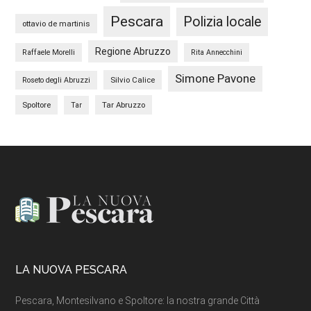
Pescara
Polizia locale
ottavio de martinis
Regione Abruzzo
Raffaele Morelli
Rita Annecchini
Simone Pavone
Silvio Calice
Roseto degli Abruzzi
Spoltore
Tar Abruzzo
Tar
Footer
LA NUOVA PESCARA
Pescara, Montesilvano e Spoltore: la nostra grande Città