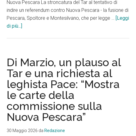
Nuova Pescara La stroncatura del Tar al tentativo di
indire un referendum contro Nuova Pescara - la fusione di
Pescara, Spoltore e Montesilvano, che per legge …
[Leggi
info“Il
di più...]
Tar
ha
sancito
la
Di Marzio, un plauso al
debacle
Tar e una richiesta al
politica
leghista Pace: “Mostra
e
amministrativa
le carte della
di
commissione sulla
Trulli
e
Nuova Pescara”
Matricciani”
30 Maggio 2026
da
Redazione