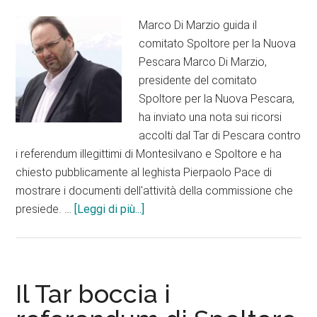
Marco Di Marzio guida il
comitato Spoltore per la Nuova
Pescara Marco Di Marzio,
presidente del comitato
Spoltore per la Nuova Pescara,
ha inviato una nota sui ricorsi
accolti dal Tar di Pescara contro
i referendum illegittimi di Montesilvano e Spoltore e ha
chiesto pubblicamente al leghista Pierpaolo Pace di
mostrare i documenti dell'attività della commissione che
infoDi
presiede. …
[Leggi di più...]
Marzio,
un
plauso
al
Il Tar boccia i
Tar