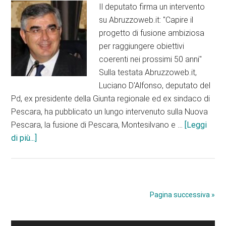
Il deputato firma un intervento
su Abruzzoweb.it: "Capire il
progetto di fusione ambiziosa
per raggiungere obiettivi
coerenti nei prossimi 50 anni"
Sulla testata Abruzzoweb.it,
Luciano D'Alfonso, deputato del
Pd, ex presidente della Giunta regionale ed ex sindaco di
Pescara, ha pubblicato un lungo intervenuto sulla Nuova
Pescara, la fusione di Pescara, Montesilvano e …
[Leggi
infoD’Alfonso:
di più...]
Nuova
Pescara
si
farà
Pagina successiva »
nei
tempi