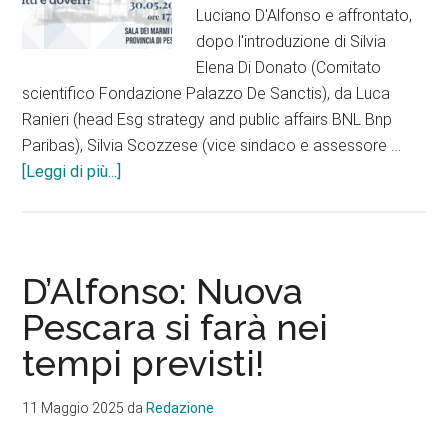
Luciano D'Alfonso e affrontato,
dopo l'introduzione di Silvia
Elena Di Donato (Comitato
scientifico Fondazione Palazzo De Sanctis), da Luca
Ranieri (head Esg strategy and public affairs BNL Bnp
Paribas), Silvia Scozzese (vice sindaco e assessore …
infoAppuntamenti/
[Leggi di più...]
Il
30,
alla
Sala
D’Alfonso: Nuova
dei
Pescara si farà nei
Marmi,
tempi previsti!
convegno
sull’economia
civile
11 Maggio 2025
da
Redazione