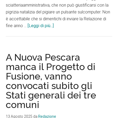
sciatteriaamministrativa, che non può giustificarsi con la
pigrizia natalizia del pigiare un pulsante sulcomputer. Non
è accettabile che si dimentichi di inviare la Relazione di
infoNuova
fine anno …
[Leggi di più...]
Pescara
si
consuma
nella
A Nuova Pescara
sciatteria,
manca il Progetto di
ora
Fusione, vanno
prendiamo
noi
convocati subito gli
in
Stati generali dei tre
mano
la
comuni
procedura
13 Agosto 2025
da
Redazione