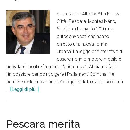
di Luciano D'Alfonso* La Nuova
Città (Pescara, Montesilvano,
Spoltore) ha avuto 100 mila
autoconvocati che hanno
chiesto una nuova forma
urbana. La legge che meritava di
essere il primo motore mobile è
arrivata dopo il referendum “orientativo”. Abbiamo fatto
l’impossibile per coinvolgere i Parlamenti Comunali nel
cantiere della nuova città. Ad oggi è stata svolta solo una
infoA
…
[Leggi di più...]
Nuova
Pescara
manca
il
Pescara merita
Progetto