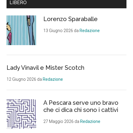
Barra
previsti!
LIBERO
laterale
Lorenzo Sparaballe
primaria
13 Giugno 2026
da
Redazione
Lady Vinavil e Mister Scotch
12 Giugno 2026
da
Redazione
A Pescara serve uno bravo
che ci dica chi sono i cattivi
27 Maggio 2026
da
Redazione