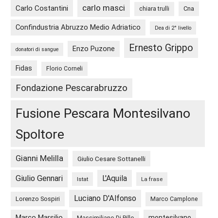
carlo masci
Carlo Costantini
Cna
chiara trulli
Confindustria Abruzzo Medio Adriatico
Dea di 2° livello
Ernesto Grippo
Enzo Puzone
donatori di sangue
Fidas
Florio Corneli
Fondazione Pescarabruzzo
Fusione Pescara Montesilvano
Spoltore
Gianni Melilla
Giulio Cesare Sottanelli
Giulio Gennari
L'Aquila
Istat
La frase
Luciano D'Alfonso
Lorenzo Sospiri
Marco Camplone
Marco Marsilio
montesilvano
Massimiliano Di Pillo