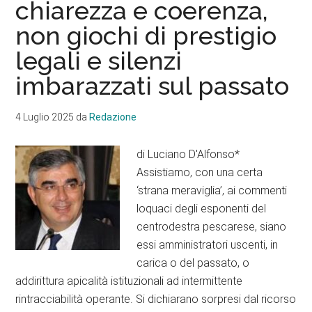
chiarezza e coerenza,
di
non giochi di prestigio
Fusione,
vanno
legali e silenzi
convocati
imbarazzati sul passato
subito
gli
4 Luglio 2025
da
Redazione
Stati
generali
di Luciano D'Alfonso*
dei
Assistiamo, con una certa
tre
‘strana meraviglia’, ai commenti
comuni
loquaci degli esponenti del
centrodestra pescarese, siano
essi amministratori uscenti, in
carica o del passato, o
addirittura apicalità istituzionali ad intermittente
rintracciabilità operante. Si dichiarano sorpresi dal ricorso