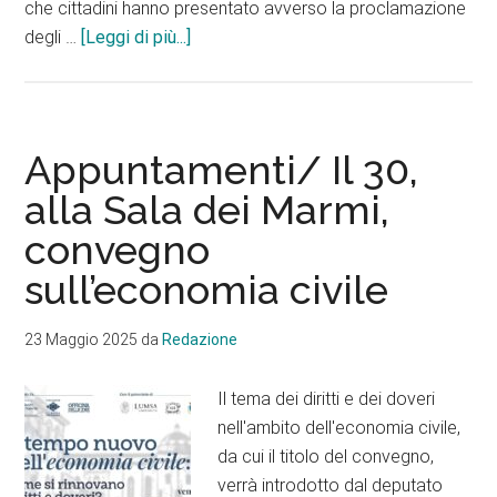
che cittadini hanno presentato avverso la proclamazione
infoPescara
degli …
[Leggi di più...]
merita
chiarezza
e
coerenza,
Appuntamenti/ Il 30,
non
alla Sala dei Marmi,
giochi
convegno
di
prestigio
sull’economia civile
legali
e
23 Maggio 2025
da
Redazione
silenzi
imbarazzati
Il tema dei diritti e dei doveri
sul
nell'ambito dell'economia civile,
passato
da cui il titolo del convegno,
verrà introdotto dal deputato