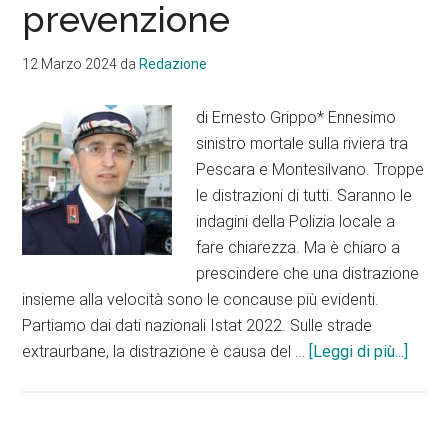
prevenzione
12 Marzo 2024
da
Redazione
di Ernesto Grippo* Ennesimo
sinistro mortale sulla riviera tra
Pescara e Montesilvano. Troppe
le distrazioni di tutti. Saranno le
indagini della Polizia locale a
fare chiarezza. Ma è chiaro a
prescindere che una distrazione
insieme alla velocità sono le concause più evidenti.
Partiamo dai dati nazionali Istat 2022. Sulle strade
infoI
extraurbane, la distrazione è causa del …
[Leggi di più...]
morti
sulla
rivier