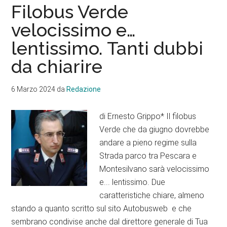
e
Filobus Verde
la
velocissimo e…
cosci
lentissimo. Tanti dubbi
di
chi
da chiarire
dovr
fare
6 Marzo 2024
da
Redazione
preve
di Ernesto Grippo* Il filobus
Verde che da giugno dovrebbe
andare a pieno regime sulla
Strada parco tra Pescara e
Montesilvano sarà velocissimo
e... lentissimo. Due
caratteristiche chiare, almeno
stando a quanto scritto sul sito Autobusweb e che
sembrano condivise anche dal direttore generale di Tua