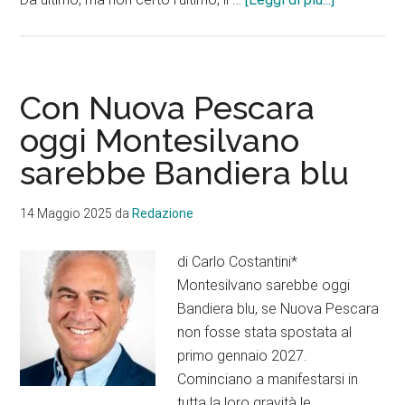
Polizia
locale,
i
criteri
Con Nuova Pescara
strampalat
oggi Montesilvano
scelti
sarebbe Bandiera blu
da
Montesilv
14 Maggio 2025
da
Redazione
di Carlo Costantini*
Montesilvano sarebbe oggi
Bandiera blu, se Nuova Pescara
non fosse stata spostata al
primo gennaio 2027.
Cominciano a manifestarsi in
tutta la loro gravità le