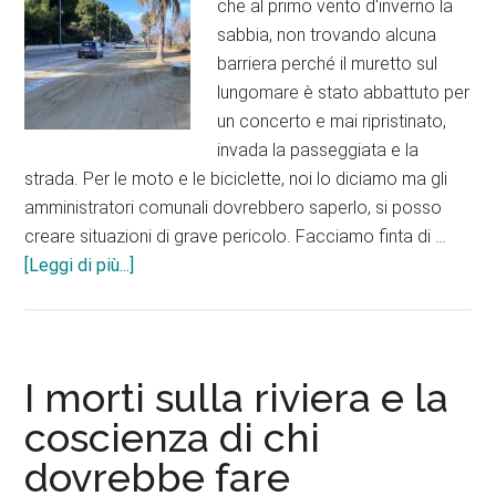
che al primo vento d'inverno la
sabbia, non trovando alcuna
barriera perché il muretto sul
lungomare è stato abbattuto per
un concerto e mai ripristinato,
invada la passeggiata e la
strada. Per le moto e le biciclette, noi lo diciamo ma gli
amministratori comunali dovrebbero saperlo, si posso
creare situazioni di grave pericolo. Facciamo finta di …
infoLa
[Leggi di più...]
fotografia/
Montesilvano,
il
lungomare.
I morti sulla riviera e la
O
coscienza di chi
è
dovrebbe fare
la
spiaggia?