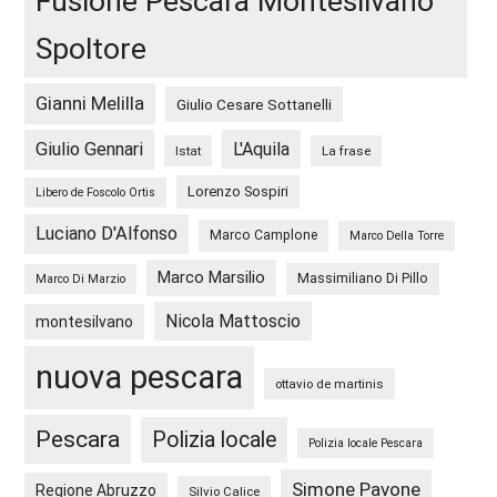
Fusione Pescara Montesilvano
Spoltore
Gianni Melilla
Giulio Cesare Sottanelli
Giulio Gennari
L'Aquila
Istat
La frase
Lorenzo Sospiri
Libero de Foscolo Ortis
Luciano D'Alfonso
Marco Camplone
Marco Della Torre
Marco Marsilio
Massimiliano Di Pillo
Marco Di Marzio
Nicola Mattoscio
montesilvano
nuova pescara
ottavio de martinis
Pescara
Polizia locale
Polizia locale Pescara
Simone Pavone
Regione Abruzzo
Silvio Calice