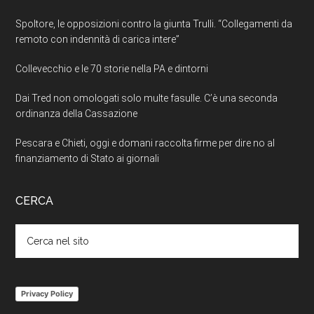
Spoltore, le opposizioni contro la giunta Trulli. “Collegamenti da
remoto con indennità di carica intere”
Collevecchio e le 70 storie nella PA e dintorni
Dai Tred non omologati solo multe fasulle. C’è una seconda
ordinanza della Cassazione
Pescara e Chieti, oggi e domani raccolta firme per dire no al
finanziamento di Stato ai giornali
CERCA
Cerca
nel
sito
Privacy Policy