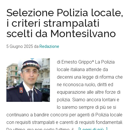
Selezione Polizia locale,
i criteri strampalati
scelti da Montesilvano
5 Giugno 2025
da
Redazione
di Ernesto Grippo* La Polizia
locale italiana attende da
decenni una legge di riforma che
ne riconosca ruolo, diritti ed
equiparazione alle altre forze di
polizia. Siamo ancora lontani e
lo saremo sempre di più se si
continuano a bandire concorsi per agenti di Polizia locale
con requisiti strampalati e carenti di requisiti fondamentali.
infoSelezi
Da ultimo, ma non certo l’ultimo, il …
[Leggi di più...]