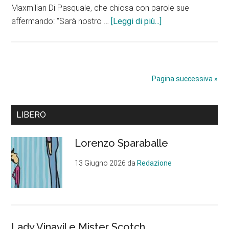
Maxmilian Di Pasquale, che chiosa con parole sue
infoFilobus
affermando: “Sarà nostro …
[Leggi di più...]
Verde
velocissimo
e…
lentissimo.
Pagina successiva »
Tanti
dubbi
Barra
da
LIBERO
chiarire
laterale
Lorenzo Sparaballe
primaria
13 Giugno 2026
da
Redazione
Lady Vinavil e Mister Scotch