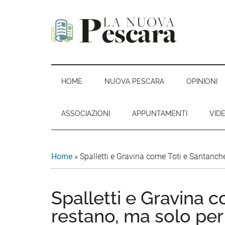
Passa
Skip
Passa
Passa
al
to
alla
al
contenuto
secondary
barra
piè
principale
menu
laterale
di
La
Periodico
primaria
pagina
di
Nuova
informazione,
HOME
NUOVA PESCARA
OPINIONI
critica
Pescara
e
ASSOCIAZIONI
APPUNTAMENTI
VID
opinione
Home
»
Spalletti e Gravina come Toti e Santanché
Spalletti e Gravina 
restano, ma solo per