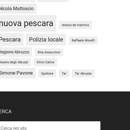
Nicola Mattoscio
nuova pescara
ottavio de martinis
Pescara
Polizia locale
Raffaele Morelli
Regione Abruzzo
Rita Annecchini
Silvio Calice
Roseto degli Abruzzi
Simone Pavone
Spoltore
Tar Abruzzo
Tar
ERCA
rca