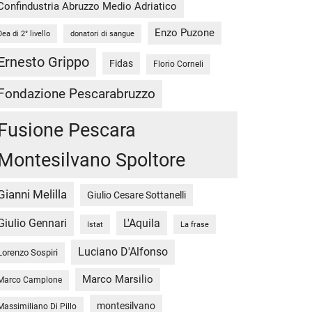
Confindustria Abruzzo Medio Adriatico
Enzo Puzone
Dea di 2° livello
donatori di sangue
Ernesto Grippo
Fidas
Florio Corneli
Fondazione Pescarabruzzo
Fusione Pescara
Montesilvano Spoltore
Gianni Melilla
Giulio Cesare Sottanelli
Giulio Gennari
L'Aquila
Istat
La frase
Luciano D'Alfonso
Lorenzo Sospiri
Marco Marsilio
Marco Camplone
montesilvano
Massimiliano Di Pillo