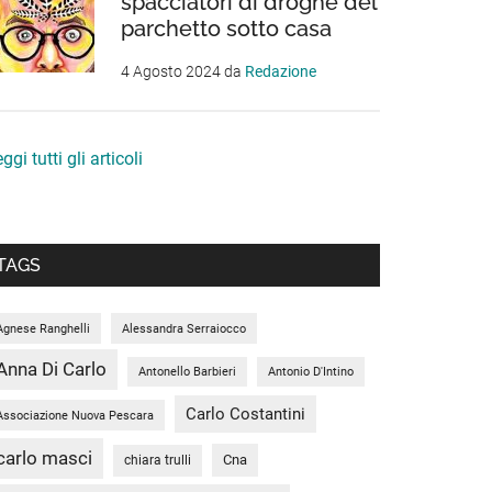
spacciatori di droghe del
parchetto sotto casa
4 Agosto 2024
da
Redazione
ggi tutti gli articoli
TAGS
Agnese Ranghelli
Alessandra Serraiocco
Anna Di Carlo
Antonello Barbieri
Antonio D'Intino
Carlo Costantini
Associazione Nuova Pescara
carlo masci
Cna
chiara trulli