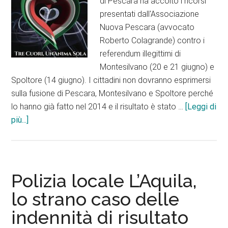
di Pescara ha accolto i ricorsi
presentati dall'Associazione
Nuova Pescara (avvocato
Roberto Colagrande) contro i
referendum illegittimi di
Montesilvano (20 e 21 giugno) e
Spoltore (14 giugno). I cittadini non dovranno esprimersi
sulla fusione di Pescara, Montesilvano e Spoltore perché
lo hanno già fatto nel 2014 e il risultato è stato …
[Leggi di
infoIl
più...]
Tar
boccia
i
referendum
Polizia locale L’Aquila,
di
lo strano caso delle
Spoltore
indennità di risultato
e
Montesilvano.