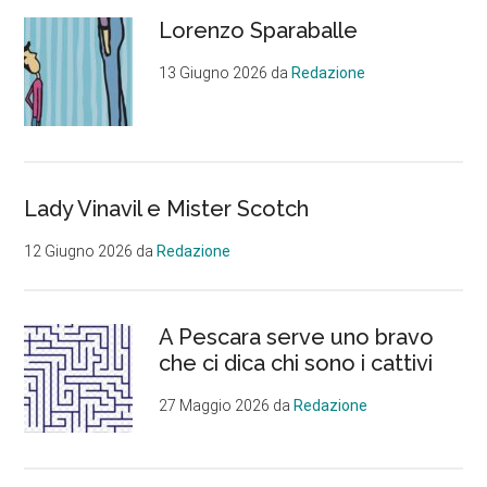
laterale
Il
Lorenzo Sparaballe
Consiglio
primaria
di
13 Giugno 2026
da
Redazione
Stato:
“Deve
avere
un
comandante
Lady Vinavil e Mister Scotch
di
12 Giugno 2026
da
Redazione
Polizia
locale”
A Pescara serve uno bravo
che ci dica chi sono i cattivi
27 Maggio 2026
da
Redazione