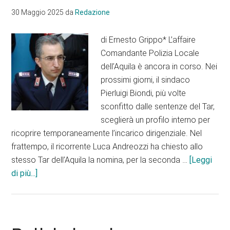
Si
30 Maggio 2025
da
Redazione
va
avanti:
di Ernesto Grippo* L’affaire
Nuova
Comandante Polizia Locale
Pescara
dell’Aquila è ancora in corso. Nei
nel
prossimi giorni, il sindaco
2027!
Pierluigi Biondi, più volte
sconfitto dalle sentenze del Tar,
sceglierà un profilo interno per
ricoprire temporaneamente l’incarico dirigenziale. Nel
frattempo, il ricorrente Luca Andreozzi ha chiesto allo
stesso Tar dell’Aquila la nomina, per la seconda …
[Leggi
infoPolizia
di più...]
locale
L’Aquila,
lo
strano