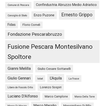
Confindustria Abruzzo Medio Adriatico
Comune di Pescara
Ernesto Grippo
Enzo Puzone
Consiglio di Stato
Fidas
Florio Corneli
Fondazione Pescarabruzzo
Fusione Pescara Montesilvano
Spoltore
Gianni Melilla
Giulio Cesare Sottanelli
Giulio Gennari
L'Aquila
Istat
La frase
Lorenzo Sospiri
Libero de Foscolo Ortis
Luciano D'Alfonso
Marco Camplone
Marco Della Torre
Marco Marsilio
Massimiliano Di Pillo
Marco Di Marzio