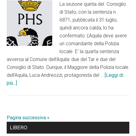
La sezione quinta del Consiglio
di Stato, con la sentenza n.
6871, pubblicata il 31 luglio,
quindi ancora calda, lo ha
confermato: L'Aquila deve avere
un comandante della Polizia
locale. E' la quarta sentenza
avversa al Comune dell'Aquila: due del Tar e due del
Consiglio di Stato. Dunque, il Maggiore della Polizia locale
dell’Aquila, Luca Andreozzi, protagonista del …
[Leggi di
infoComune
più...]
dell’Aquila
sconfitto
per
la
Pagina successiva »
quarta
Barra
LIBERO
volta.