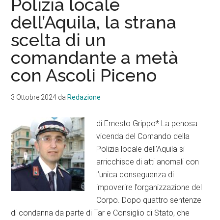
Polizia locale
caso
dell’Aquila, la strana
delle
scelta di un
indennità
di
comandante a metà
risultato
con Ascoli Piceno
3 Ottobre 2024
da
Redazione
di Ernesto Grippo* La penosa
vicenda del Comando della
Polizia locale dell'Aquila si
arricchisce di atti anomali con
l’unica conseguenza di
impoverire l’organizzazione del
Corpo. Dopo quattro sentenze
di condanna da parte di Tar e Consiglio di Stato, che