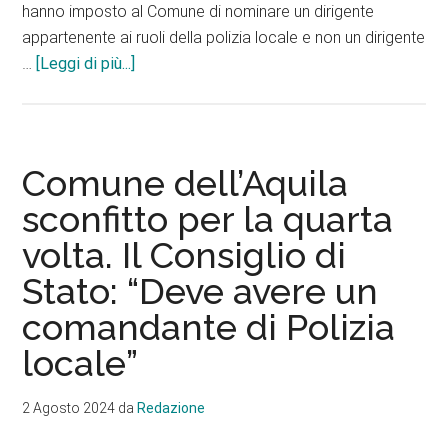
hanno imposto al Comune di nominare un dirigente
appartenente ai ruoli della polizia locale e non un dirigente
infoPolizia
…
[Leggi di più...]
locale
dell’Aquila,
la
strana
Comune dell’Aquila
scelta
sconfitto per la quarta
di
volta. Il Consiglio di
un
comandante
Stato: “Deve avere un
a
comandante di Polizia
metà
con
locale”
Ascoli
Piceno
2 Agosto 2024
da
Redazione