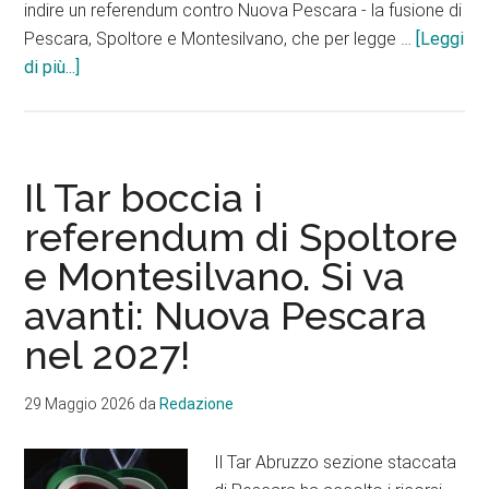
indire un referendum contro Nuova Pescara - la fusione di
Pescara, Spoltore e Montesilvano, che per legge …
[Leggi
info“Il
di più...]
Tar
ha
sancito
la
Il Tar boccia i
debacle
referendum di Spoltore
politica
e Montesilvano. Si va
e
amministrativa
avanti: Nuova Pescara
di
nel 2027!
Trulli
e
29 Maggio 2026
da
Redazione
Matricciani”
Il Tar Abruzzo sezione staccata