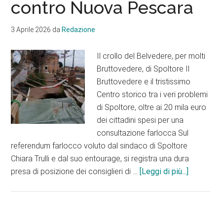
contro Nuova Pescara
di
Trulli
3 Aprile 2026
da
Redazione
e
Matricciani”
Il crollo del Belvedere, per molti
Bruttovedere, di Spoltore Il
Bruttovedere e il tristissimo
Centro storico tra i veri problemi
di Spoltore, oltre ai 20 mila euro
dei cittadini spesi per una
consultazione farlocca Sul
referendum farlocco voluto dal sindaco di Spoltore
Chiara Trulli e dal suo entourage, si registra una dura
infoIl
presa di posizione dei consiglieri di …
[Leggi di più...]
“no”
di
Della