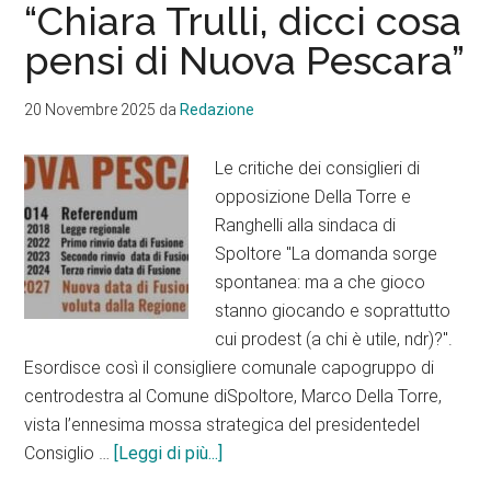
Torre
“Chiara Trulli, dicci cosa
e
pensi di Nuova Pescara”
Ranghelli
all’inutile
20 Novembre 2025
da
Redazione
referend
di
Le critiche dei consiglieri di
Trulli
opposizione Della Torre e
contro
Ranghelli alla sindaca di
Nuova
Spoltore "La domanda sorge
Pescara
spontanea: ma a che gioco
stanno giocando e soprattutto
cui prodest (a chi è utile, ndr)?".
Esordisce così il consigliere comunale capogruppo di
centrodestra al Comune diSpoltore, Marco Della Torre,
vista l’ennesima mossa strategica del presidentedel
info“Chiara
Consiglio …
[Leggi di più...]
Trulli,