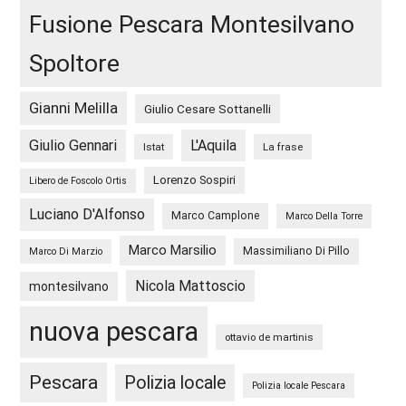
Fusione Pescara Montesilvano
Spoltore
Gianni Melilla
Giulio Cesare Sottanelli
Giulio Gennari
L'Aquila
Istat
La frase
Lorenzo Sospiri
Libero de Foscolo Ortis
Luciano D'Alfonso
Marco Camplone
Marco Della Torre
Marco Marsilio
Massimiliano Di Pillo
Marco Di Marzio
Nicola Mattoscio
montesilvano
nuova pescara
ottavio de martinis
Pescara
Polizia locale
Polizia locale Pescara