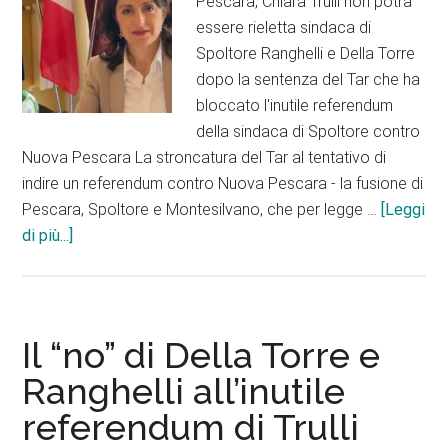
Pescara, Chiara Trulli non potrà
intere”
essere rieletta sindaca di
Spoltore Ranghelli e Della Torre
dopo la sentenza del Tar che ha
bloccato l'inutile referendum
della sindaca di Spoltore contro
Nuova Pescara La stroncatura del Tar al tentativo di
indire un referendum contro Nuova Pescara - la fusione di
Pescara, Spoltore e Montesilvano, che per legge …
[Leggi
info“Il
di più...]
Tar
ha
sancito
la
Il “no” di Della Torre e
debacle
Ranghelli all’inutile
politica
referendum di Trulli
e
amministrativa