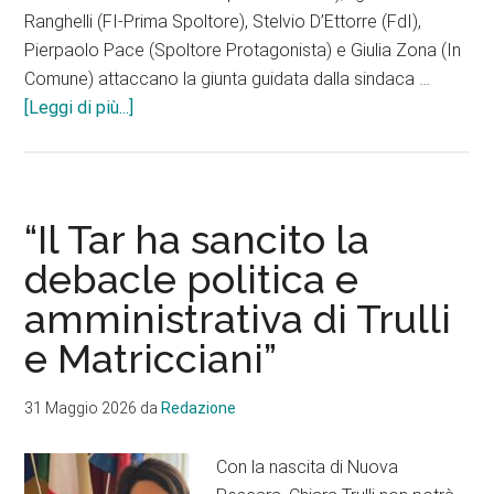
Ranghelli (FI-Prima Spoltore), Stelvio D’Ettorre (FdI),
Pierpaolo Pace (Spoltore Protagonista) e Giulia Zona (In
Comune) attaccano la giunta guidata dalla sindaca …
infoSpoltore,
[Leggi di più...]
le
opposizioni
contro
la
“Il Tar ha sancito la
giunta
debacle politica e
Trulli.
amministrativa di Trulli
“Collegamenti
da
e Matricciani”
remoto
con
31 Maggio 2026
da
Redazione
indennità
di
Con la nascita di Nuova
carica