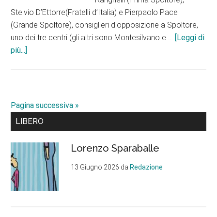
Stelvio D’Ettorre(Fratelli d’Italia) e Pierpaolo Pace
(Grande Spoltore), consiglieri d'opposizione a Spoltore,
uno dei tre centri (gli altri sono Montesilvano e …
[Leggi di
infoBordate
più...]
a
Matricciani
per
Nuova
Pagina successiva »
Pescara,
Barra
LIBERO
rifugio
laterale
dei
Lorenzo Sparaballe
cani
primaria
e
13 Giugno 2026
da
Redazione
Spoltore
Ensemble