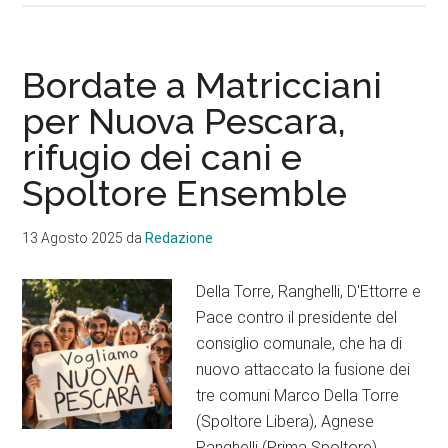
dicci
cosa
pensi
Bordate a Matricciani
di
per Nuova Pescara,
Nuova
rifugio dei cani e
Pescara”
Spoltore Ensemble
13 Agosto 2025
da
Redazione
Della Torre, Ranghelli, D'Ettorre e
Pace contro il presidente del
consiglio comunale, che ha di
nuovo attaccato la fusione dei
tre comuni Marco Della Torre
(Spoltore Libera), Agnese
Ranghelli (Prima Spoltore),