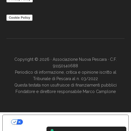
Cookie Policy
Copyright © 2026 · Associazione Nuova Pescara · C.F.
91150140688
Periodico di informazione, critica e opinione iscritto al
Tribunale di Pescara al n. 03/2022
Questa testata non usufruisce di finanziamenti pubblici
Fondatore e direttore responsabile Marco Camplone
LE TUE PREFERENZE RELATIVE ALLA
PRIVACY