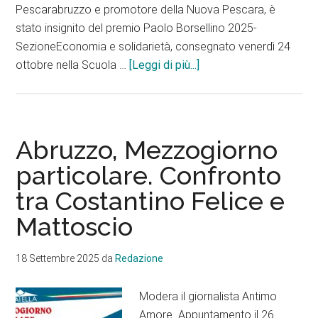
Pescarabruzzo e promotore della Nuova Pescara, è
stato insignito del premio Paolo Borsellino 2025-
SezioneEconomia e solidarietà, consegnato venerdì 24
infoPremio
ottobre nella Scuola …
[Leggi di più...]
Borsellino
a
Nicola
Mattoscio
Abruzzo, Mezzogiorno
particolare. Confronto
tra Costantino Felice e
Mattoscio
18 Settembre 2025
da
Redazione
Modera il giornalista Antimo
Amore. Appuntamento il 26