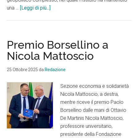
infoFondazione
una …
[Leggi di più...]
Pescarabruzzo:
8,3
milioni
di
Premio Borsellino a
utili
Nicola Mattoscio
25 Ottobre 2025
da
Redazione
Sezione economia e solidarietà
Nicola Mattoscio, a destra,
mentre riceve il premio Paolo
Borsellino dalle mani di Ottavio
De Martinis Nicola Mattoscio,
professore universitario,
presidente della Fondazione