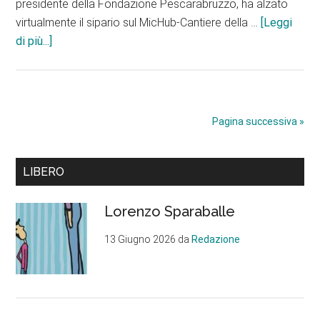
presidente della Fondazione Pescarabruzzo, ha alzato
virtualmente il sipario sul MicHub-Cantiere della …
[Leggi
infoMicHub,
di più...]
ecco
il
nuovo
polo
Pagina successiva »
culturale
di
Barra
Pescara
LIBERO
ispirato
laterale
al
Lorenzo Sparaballe
primaria
Rinascimento
13 Giugno 2026
da
Redazione