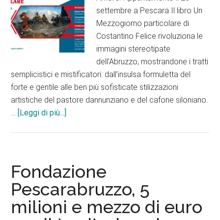
settembre a Pescara Il libro Un
Mezzogiorno particolare di
Costantino Felice rivoluziona le
immagini stereotipate
dell’Abruzzo, mostrandone i tratti
semplicistici e mistificatori: dall’insulsa formuletta del
forte e gentile alle ben più sofisticate stilizzazioni
artistiche del pastore dannunziano e del cafone siloniano.
infoAbruzzo,
…
[Leggi di più...]
Mezzogiorno
particolare.
Confronto
tra
Fondazione
Costantino
Pescarabruzzo, 5
Felice
milioni e mezzo di euro
e
Mattoscio