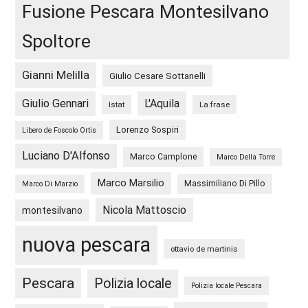
Fusione Pescara Montesilvano
Spoltore
Gianni Melilla
Giulio Cesare Sottanelli
Giulio Gennari
L'Aquila
Istat
La frase
Lorenzo Sospiri
Libero de Foscolo Ortis
Luciano D'Alfonso
Marco Camplone
Marco Della Torre
Marco Marsilio
Massimiliano Di Pillo
Marco Di Marzio
Nicola Mattoscio
montesilvano
nuova pescara
ottavio de martinis
Pescara
Polizia locale
Polizia locale Pescara