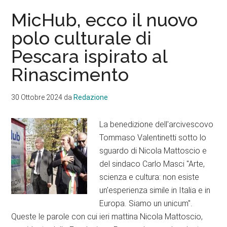
e
MicHub, ecco il nuovo
mezzo
polo culturale di
di
Pescara ispirato al
euro
per
Rinascimento
il
territorio
30 Ottobre 2024
da
Redazione
nel
2025
La benedizione dell'arcivescovo
Tommaso Valentinetti sotto lo
sguardo di Nicola Mattoscio e
del sindaco Carlo Masci "Arte,
scienza e cultura: non esiste
un'esperienza simile in Italia e in
Europa. Siamo un unicum".
Queste le parole con cui ieri mattina Nicola Mattoscio,