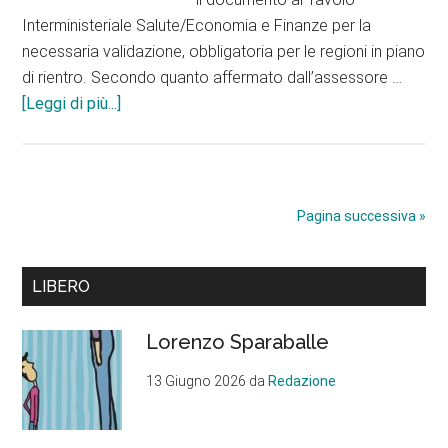
Interministeriale Salute/Economia e Finanze per la
necessaria validazione, obbligatoria per le regioni in piano
di rientro. Secondo quanto affermato dall’assessore …
infoRete
[Leggi di più...]
ospedaliera
nuova,
ma
con
Pagina successiva »
il
deficit
Barra
di
LIBERO
sempre:
laterale
in
Lorenzo Sparaballe
primaria
Abruzzo
13 Giugno 2026
da
Redazione
manca
il
Dea