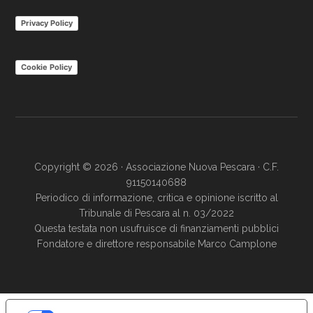
Privacy Policy
Cookie Policy
Copyright © 2026 · Associazione Nuova Pescara · C.F.
91150140688
Periodico di informazione, critica e opinione iscritto al
Tribunale di Pescara al n. 03/2022
Questa testata non usufruisce di finanziamenti pubblici
Fondatore e direttore responsabile Marco Camplone
LE TUE PREFERENZE RELATIVE ALLA