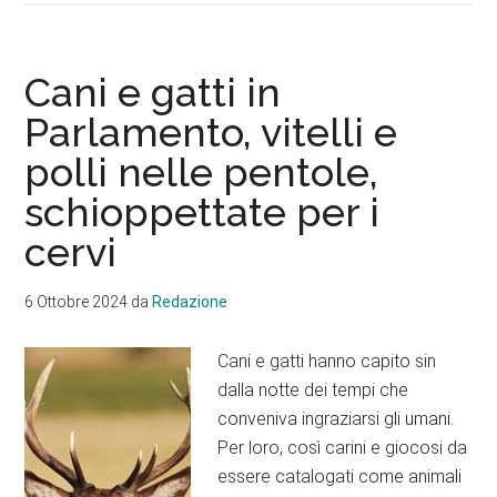
tasse
alte
e
Cani e gatti in
serviz
Parlamento, vitelli e
scade
polli nelle pentole,
schioppettate per i
cervi
6 Ottobre 2024
da
Redazione
Cani e gatti hanno capito sin
dalla notte dei tempi che
conveniva ingraziarsi gli umani.
Per loro, così carini e giocosi da
essere catalogati come animali