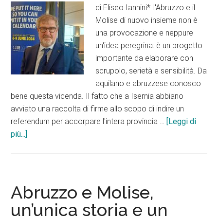
i
di Eliseo Iannini* L'Abruzzo e il
cervi
Molise di nuovo insieme non è
una provocazione e neppure
un'idea peregrina: è un progetto
importante da elaborare con
scrupolo, serietà e sensibilità. Da
aquilano e abruzzese conosco
bene questa vicenda. Il fatto che a Isernia abbiano
avviato una raccolta di firme allo scopo di indire un
referendum per accorpare l'intera provincia …
[Leggi di
infoAbruzzo
più...]
e
Molise
di
nuovo
Abruzzo e Molise,
insieme,
un’unica storia e un
un