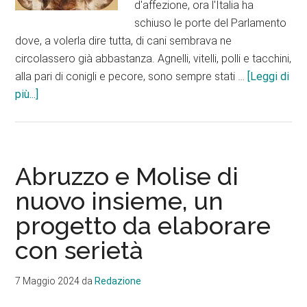
d'affezione, ora l'Italia ha
schiuso le porte del Parlamento
dove, a volerla dire tutta, di cani sembrava ne
circolassero già abbastanza. Agnelli, vitelli, polli e tacchini,
alla pari di conigli e pecore, sono sempre stati …
[Leggi di
infoCani
più...]
e
gatti
in
Parlamento,
Abruzzo e Molise di
vitelli
nuovo insieme, un
e
progetto da elaborare
polli
nelle
con serietà
pentole,
schioppettate
7 Maggio 2024
da
Redazione
per