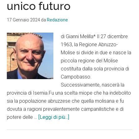
unico futuro
progetto
da
elaborare
17 Gennaio 2024
da
Redazione
con
serietà
di Gianni Melilla* Il 27 dicembre
1963, la Regione Abruzzo-
Molise si divide in due e nasce la
piccola regione del Molise
costituita dalla sola provincia di
Campobasso.
Successivamente, nascerà la
provincia di Isernia.Fu una scelta miope che ha indebolito
sia la popolazione abruzzese che quella molisana e fu
dovuta a ragioni prevalentemente campanilistiche e di
infoAbruzzo
potere delle …
[Leggi di più...]
e
Molise,