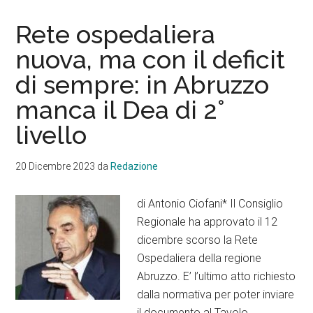
un’unica
storia
Rete ospedaliera
e
nuova, ma con il deficit
un
di sempre: in Abruzzo
unico
futuro
manca il Dea di 2°
livello
20 Dicembre 2023
da
Redazione
di Antonio Ciofani* Il Consiglio
Regionale ha approvato il 12
dicembre scorso la Rete
Ospedaliera della regione
Abruzzo. E’ l’ultimo atto richiesto
dalla normativa per poter inviare
il documento al Tavolo