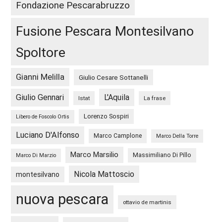
Fondazione Pescarabruzzo
Fusione Pescara Montesilvano
Spoltore
Gianni Melilla
Giulio Cesare Sottanelli
Giulio Gennari
L'Aquila
Istat
La frase
Lorenzo Sospiri
Libero de Foscolo Ortis
Luciano D'Alfonso
Marco Camplone
Marco Della Torre
Marco Marsilio
Massimiliano Di Pillo
Marco Di Marzio
Nicola Mattoscio
montesilvano
nuova pescara
ottavio de martinis