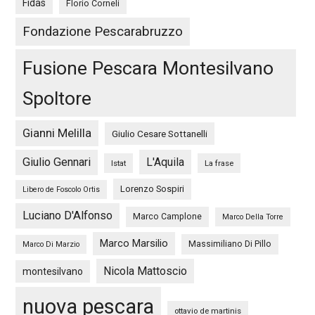
Fidas
Florio Corneli
Fondazione Pescarabruzzo
Fusione Pescara Montesilvano
Spoltore
Gianni Melilla
Giulio Cesare Sottanelli
Giulio Gennari
L'Aquila
Istat
La frase
Lorenzo Sospiri
Libero de Foscolo Ortis
Luciano D'Alfonso
Marco Camplone
Marco Della Torre
Marco Marsilio
Massimiliano Di Pillo
Marco Di Marzio
Nicola Mattoscio
montesilvano
nuova pescara
ottavio de martinis