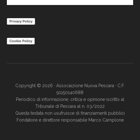
nel
sito
Privacy Policy
Cookie Policy
Copyright © 2026 · Associazione Nuova Pescara · C.F.
91150140688
Periodico di informazione, critica e opinione iscritto al
Tribunale di Pescara al n. 03/2022
Questa testata non usufruisce di finanziamenti pubblici
Fondatore e direttore responsabile Marco Camplone