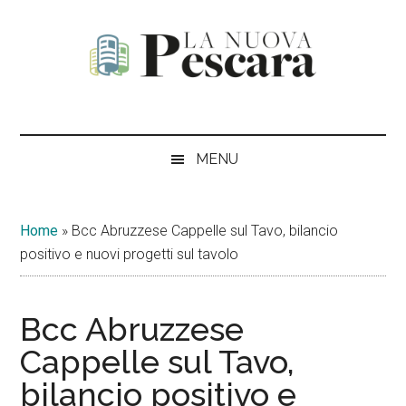
Passa
Skip
Passa
Passa
al
to
alla
al
contenuto
secondary
barra
piè
principale
menu
laterale
di
La
Periodico
primaria
pagina
di
Nuova
informazione,
MENU
critica
Pescara
e
opinione
Home
»
Bcc Abruzzese Cappelle sul Tavo, bilancio
positivo e nuovi progetti sul tavolo
Bcc Abruzzese
Cappelle sul Tavo,
bilancio positivo e