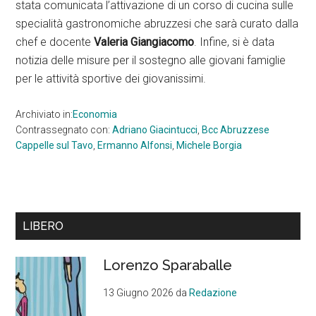
stata comunicata l’attivazione di un corso di cucina sulle
specialità gastronomiche abruzzesi che sarà curato dalla
chef e docente
Valeria Giangiacomo
. Infine, si è data
notizia delle misure per il sostegno alle giovani famiglie
per le attività sportive dei giovanissimi.
Archiviato in:
Economia
Contrassegnato con:
Adriano Giacintucci
,
Bcc Abruzzese
Cappelle sul Tavo
,
Ermanno Alfonsi
,
Michele Borgia
Barra
LIBERO
laterale
Lorenzo Sparaballe
primaria
13 Giugno 2026
da
Redazione