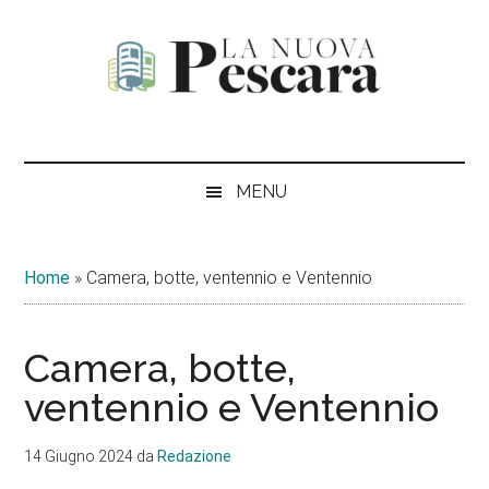
Passa
Skip
Passa
Passa
al
to
alla
al
contenuto
secondary
barra
piè
principale
menu
laterale
di
La
Periodico
primaria
pagina
di
Nuova
informazione,
MENU
critica
Pescara
e
opinione
Home
»
Camera, botte, ventennio e Ventennio
Camera, botte,
ventennio e Ventennio
14 Giugno 2024
da
Redazione