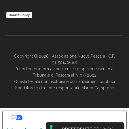
Cookie Policy
Copyright © 2026 · Associazione Nuova Pescara · C.F.
91150140688
Periodico di informazione, critica e opinione iscritto al
Tribunale di Pescara al n. 03/2022
Questa testata non usufruisce di finanziamenti pubblici
Fondatore e direttore responsabile Marco Camplone
LE TUE PREFERENZE RELATIVE ALLA
PRIVACY