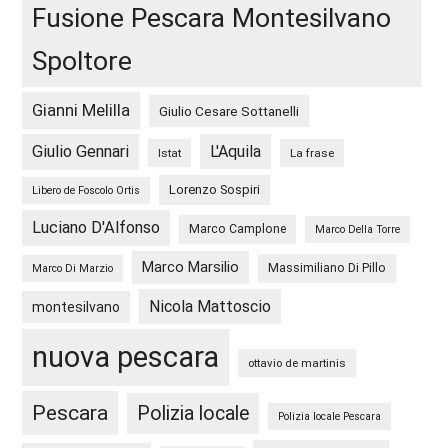
Fusione Pescara Montesilvano
Spoltore
Gianni Melilla
Giulio Cesare Sottanelli
Giulio Gennari
L'Aquila
Istat
La frase
Lorenzo Sospiri
Libero de Foscolo Ortis
Luciano D'Alfonso
Marco Camplone
Marco Della Torre
Marco Marsilio
Massimiliano Di Pillo
Marco Di Marzio
Nicola Mattoscio
montesilvano
nuova pescara
ottavio de martinis
Pescara
Polizia locale
Polizia locale Pescara