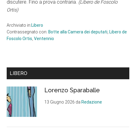
discutere. Fino a prova contraria.
(Libero de Foscolo
Ortis)
Archiviato in:
Libero
Contrassegnato con:
Botte alla Camera dei deputati
,
Libero de
Foscolo Ortis
,
Ventennio
Barra
LIBERO
laterale
Lorenzo Sparaballe
primaria
13 Giugno 2026
da
Redazione