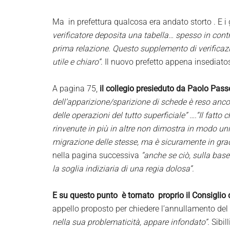
Ma in prefettura qualcosa era andato storto . E i
verificatore deposita una tabella… spesso in con
prima relazione. Questo supplemento di verificaz
utile e chiaro”
. Il nuovo prefetto appena insediato
A pagina 75,
il collegio presieduto da Paolo Pas
dell’apparizione/sparizione di schede è reso anco
delle operazioni del tutto superficiale” ….“Il fat
rinvenute in più in altre non dimostra in modo uni
migrazione delle stesse, ma è sicuramente in grado
nella pagina successiva
“anche se ciò, sulla bas
la soglia indiziaria di una regia dolosa”.
E su questo punto è tornato proprio il Consiglio 
appello proposto per chiedere l’annullamento del 
nella sua problematicità, appare infondato”.
Sibil