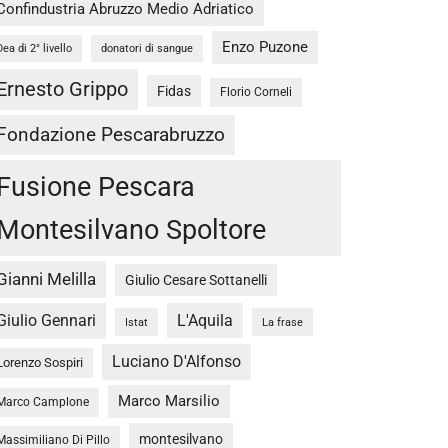
Confindustria Abruzzo Medio Adriatico
Enzo Puzone
Dea di 2° livello
donatori di sangue
Ernesto Grippo
Fidas
Florio Corneli
Fondazione Pescarabruzzo
Fusione Pescara
Montesilvano Spoltore
Gianni Melilla
Giulio Cesare Sottanelli
Giulio Gennari
L'Aquila
Istat
La frase
Luciano D'Alfonso
Lorenzo Sospiri
Marco Marsilio
Marco Camplone
montesilvano
Massimiliano Di Pillo