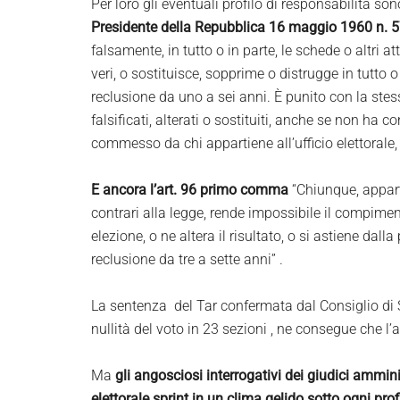
Per loro gli eventuali profilo di responsabilità s
Presidente della Repubblica 16 maggio 1960 n. 5
falsamente, in tutto o in parte, le schede o altri att
veri, o sostituisce, sopprime o distrugge in tutto 
reclusione da uno a sei anni. È punito con la ste
falsificati, alterati o sostituiti, anche se non ha 
commesso da chi appartiene all’ufficio elettorale,
E ancora l’art. 96 primo comma
“Chiunque, apparte
contrari alla legge, rende impossibile il compiment
elezione, o ne altera il risultato, o si astiene dall
reclusione da tre a sette anni” .
La sentenza del Tar confermata dal Consiglio di 
nullità del voto in 23 sezioni , ne consegue che l
Ma
gli angosciosi interrogativi dei giudici ammi
elettorale sprint in un clima gelido sotto ogni pr