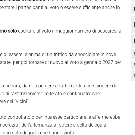
ntare i partecipanti al voto o essere sufficiente anche in
sono solo
esortare al voto il maggior numero di pescaresi a
 di essere le prima di un trittico da snocciolare in nove
estate per poi tornare di nuovo al voto a gennaio 2027 per
he rara, da non perdere a tutti i costi a prescindere dal
o di “astensionismo reiterato e continuato” che
e dei “vicini”.
o controllato o per interesse particolare e affermerebbe
ocrazia , dell’alternanza al potere e della delega a
 ….non solo di quelli che hanno vinto.