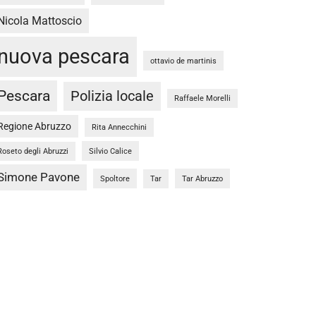
Nicola Mattoscio
nuova pescara
ottavio de martinis
Pescara
Polizia locale
Raffaele Morelli
Regione Abruzzo
Rita Annecchini
Silvio Calice
Roseto degli Abruzzi
Simone Pavone
Spoltore
Tar Abruzzo
Tar