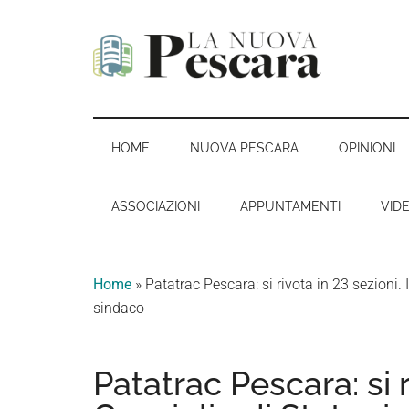
Passa
Skip
Passa
Passa
al
to
alla
al
contenuto
secondary
barra
piè
principale
menu
laterale
di
La
Periodico
primaria
pagina
di
Nuova
informazione,
HOME
NUOVA PESCARA
OPINIONI
critica
Pescara
e
ASSOCIAZIONI
APPUNTAMENTI
VID
opinione
Home
»
Patatrac Pescara: si rivota in 23 sezioni. I
sindaco
Patatrac Pescara: si ri