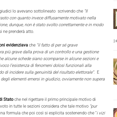
 giudici lo avevano sottolineato scrivendo che
“Il
trasto con quanto invece diffusamente motivato nella
ione, dunque, non è stato svolto correttamente e in modo
si ne prenderà atto.
24
soni evidenziava
che
“il fatto di per sé grave
ra più grave dalla prova di un controllo e una gestione
to che alcune schede siano scomparse in alcune sezioni e
voco l’esistenza di fenomeni dolosi funzionali alla
 di incidere sulla genuinità del risultato elettorale”.
E
e degli elementi emersi in giudizio, ovviamente non supera
di Stato
che nel rigettare il primo principale motivo di
voto in tutte le sezioni considera che tale motivo
“pur
lina formula che poi così si esplicita sostenendo che “
i vizi