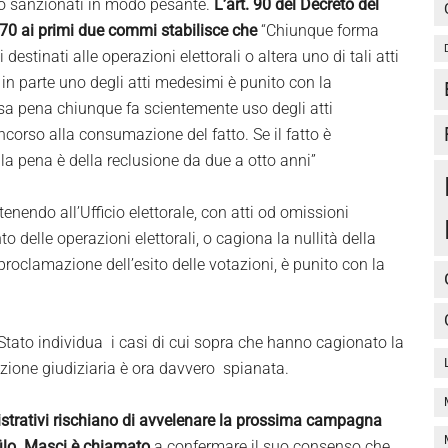
ono sanzionati in modo pesante.
L’art. 90 del Decreto del
70 ai primi due commi stabilisce che
“Chiunque forma
i destinati alle operazioni elettorali o altera uno di tali atti
o in parte uno degli atti medesimi è punito con la
ssa pena chiunque fa scientemente uso degli atti
concorso alla consumazione del fatto. Se il fatto è
 la pena è della reclusione da due a otto anni”
nendo all’Ufficio elettorale, con atti od omissioni
o delle operazioni elettorali, o cagiona la nullità della
a proclamazione dell’esito delle votazioni, è punito con la
Stato individua i casi di cui sopra che hanno cagionato la
’azione giudiziaria è ora davvero spianata.
nistrativi rischiano di avvelenare la prossima campagna
ofilo. Masci è chiamato
a confermare il suo consenso che