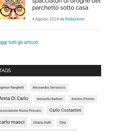
spacciatori di droghe del
parchetto sotto casa
4 Agosto 2024
da
Redazione
ggi tutti gli articoli
TAGS
Agnese Ranghelli
Alessandra Serraiocco
Anna Di Carlo
Antonello Barbieri
Antonio D'Intino
Carlo Costantini
Associazione Nuova Pescara
carlo masci
Cna
chiara trulli