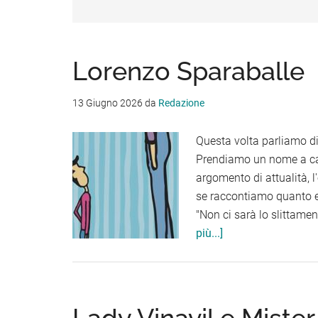
Lorenzo Sparaballe
13 Giugno 2026
da
Redazione
Questa volta parliamo di
Prendiamo un nome a caso
argomento di attualità, 
se raccontiamo quanto e
"Non ci sarà lo slittamen
infoLorenzo
più...]
Sparaballe
Lady Vinavil e Miste