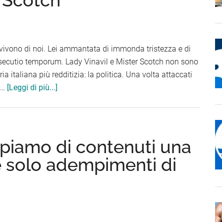
, vivono di noi. Lei ammantata di immonda tristezza e di
onsecutio temporum. Lady Vinavil e Mister Scotch non sono
ria italiana più redditizia: la politica. Una volta attaccati
infoLady
a …
[Leggi di più...]
Vinavil
e
Mister
Scotch
piamo di contenuti una
e solo adempimenti di