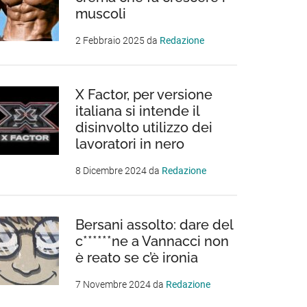
muscoli
2 Febbraio 2025
da
Redazione
X Factor, per versione
italiana si intende il
disinvolto utilizzo dei
lavoratori in nero
8 Dicembre 2024
da
Redazione
Bersani assolto: dare del
c******ne a Vannacci non
è reato se c’è ironia
ti
7 Novembre 2024
da
Redazione