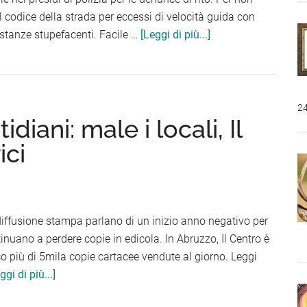
confusione
al codice della strada per eccessi di velocità guida con
infoCocaina
stanze stupefacenti. Facile …
[Leggi di più...]
e
criminalità:
Pescara
ha
24
diani: male i locali, Il
bisogno
del
ici
controllo
notturno
della
Polizia
diffusione stampa parlano di un inizio anno negativo per
locale
ntinuano a perdere copie in edicola. In Abruzzo, Il Centro è
co più di 5mila copie cartacee vendute al giorno. Leggi
infoDati
ggi di più...]
Ads