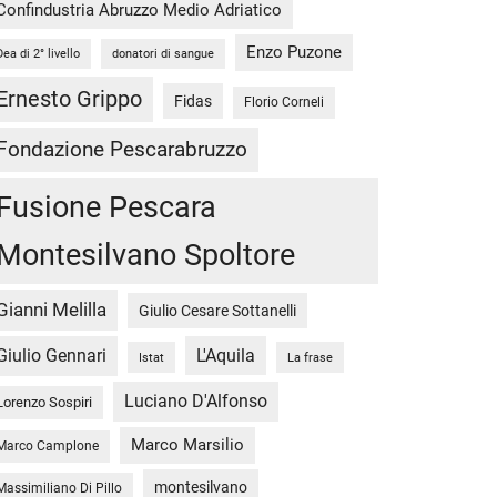
Confindustria Abruzzo Medio Adriatico
Enzo Puzone
Dea di 2° livello
donatori di sangue
Ernesto Grippo
Fidas
Florio Corneli
Fondazione Pescarabruzzo
Fusione Pescara
Montesilvano Spoltore
Gianni Melilla
Giulio Cesare Sottanelli
Giulio Gennari
L'Aquila
Istat
La frase
Luciano D'Alfonso
Lorenzo Sospiri
Marco Marsilio
Marco Camplone
montesilvano
Massimiliano Di Pillo