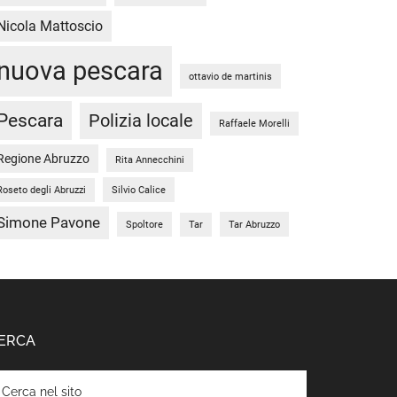
Nicola Mattoscio
nuova pescara
ottavio de martinis
Pescara
Polizia locale
Raffaele Morelli
Regione Abruzzo
Rita Annecchini
Silvio Calice
Roseto degli Abruzzi
Simone Pavone
Spoltore
Tar Abruzzo
Tar
ERCA
rca