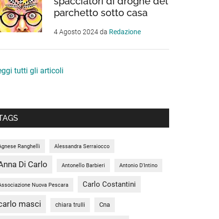
spacciatori di droghe del
parchetto sotto casa
4 Agosto 2024
da
Redazione
ggi tutti gli articoli
TAGS
Agnese Ranghelli
Alessandra Serraiocco
Anna Di Carlo
Antonello Barbieri
Antonio D'Intino
Carlo Costantini
Associazione Nuova Pescara
carlo masci
Cna
chiara trulli