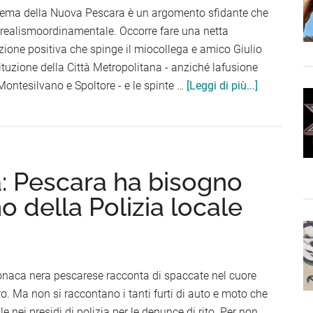
l tema della Nuova Pescara è un argomento sfidante che
 realismoordinamentale. Occorre fare una netta
azione positiva che spinge il miocollega e amico Giulio
stituzione della Città Metropolitana - anziché lafusione
infoNuova
ontesilvano e Spoltore - e le spinte …
[Leggi di più...]
Pescara,
riempiamo
di
contenuti
à: Pescara ha bisogno
una
scatola
o della Polizia locale
che
ora
vede
solo
ronaca nera pescarese racconta di spaccate nel cuore
adempimen
ro. Ma non si raccontano i tanti furti di auto e moto che
di
e nei presidi di polizia per le denunce di rito. Per non