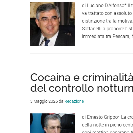
di Luciano D'Alfonso* I
va trattato con assoluto
distinzione tra la motiv
Sottanelli a proporre l’i
immediata tra Pescara, M
Cocaina e criminalit
del controllo notturn
3 Maggio 2026
da
Redazione
di Ernesto Grippo* La c
della notte in pieno cent
ogni mattina generano fil