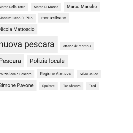
Marco Marsilio
Marco Della Torre
Marco Di Marzio
montesilvano
Massimiliano Di Pillo
Nicola Mattoscio
nuova pescara
ottavio de martinis
Pescara
Polizia locale
Regione Abruzzo
Silvio Calice
Polizia locale Pescara
Simone Pavone
Spoltore
Tar Abruzzo
Tred