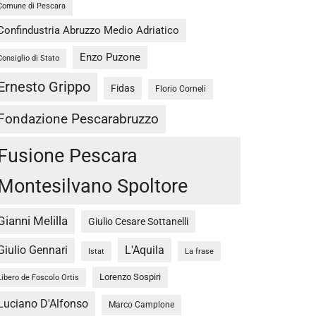
Comune di Pescara
Confindustria Abruzzo Medio Adriatico
Enzo Puzone
Consiglio di Stato
Ernesto Grippo
Fidas
Florio Corneli
Fondazione Pescarabruzzo
Fusione Pescara
Montesilvano Spoltore
Gianni Melilla
Giulio Cesare Sottanelli
Giulio Gennari
L'Aquila
Istat
La frase
Lorenzo Sospiri
Libero de Foscolo Ortis
Luciano D'Alfonso
Marco Camplone