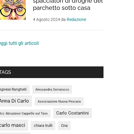
spacciatori di droghe del
parchetto sotto casa
4 Agosto 2024
da
Redazione
ggi tutti gli articoli
TAGS
Agnese Ranghelli
Alessandra Serraiocco
Anna Di Carlo
Associazione Nuova Pescara
Carlo Costantini
Bcc Abruzzese Cappelle sul Tavo
carlo masci
chiara trulli
Cna