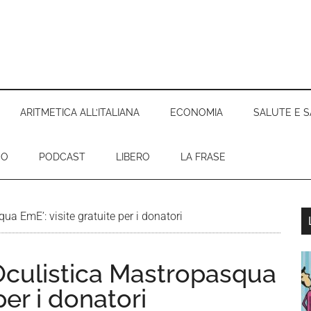
ARITMETICA ALL’ITALIANA
ECONOMIA
SALUTE E S
EO
PODCAST
LIBERO
LA FRASE
a EmE’: visite gratuite per i donatori
l
p
Oculistica Mastropasqua
per i donatori