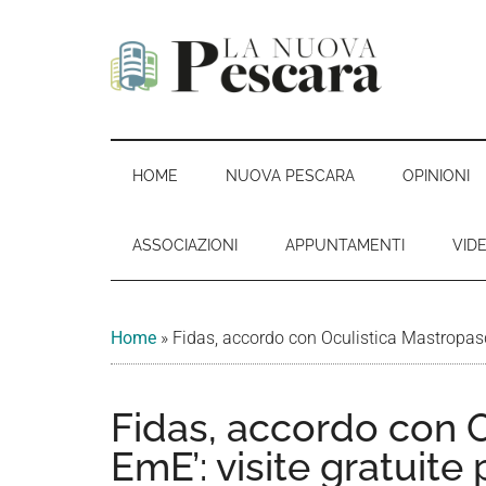
Passa
Skip
Passa
Passa
al
to
alla
al
contenuto
secondary
barra
piè
principale
menu
laterale
di
La
Periodico
primaria
pagina
di
Nuova
informazione,
HOME
NUOVA PESCARA
OPINIONI
critica
Pescara
e
ASSOCIAZIONI
APPUNTAMENTI
VID
opinione
Home
»
Fidas, accordo con Oculistica Mastropasqu
Fidas, accordo con 
EmE’: visite gratuite 