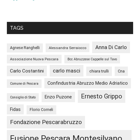
TAGS
Anna Di Carlo
Agnese Ranghelli
Alessandra Serraiocco
Associazione Nuova Pescara
Bcc Abruzzese Cappelle sul Tavo
carlo masci
Carlo Costantini
chiara trulli
Cna
Confindustria Abruzzo Medio Adriatico
Comune di Pescara
Ernesto Grippo
Enzo Puzone
Consiglio di Stato
Fidas
Florio Corneli
Fondazione Pescarabruzzo
Fusione Pescara Montesilvano