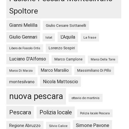
Spoltore
Gianni Melilla
Giulio Cesare Sottanelli
Giulio Gennari
L'Aquila
Istat
La frase
Lorenzo Sospiri
Libero de Foscolo Ortis
Luciano D'Alfonso
Marco Camplone
Marco Della Torre
Marco Marsilio
Massimiliano Di Pillo
Marco Di Marzio
Nicola Mattoscio
montesilvano
nuova pescara
ottavio de martinis
Pescara
Polizia locale
Polizia locale Pescara
Simone Pavone
Regione Abruzzo
Silvio Calice