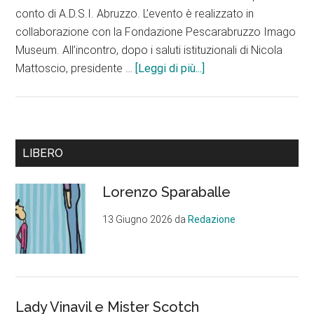
conto di A.D.S.I. Abruzzo. L’evento è realizzato in
collaborazione con la Fondazione Pescarabruzzo Imago
Museum. All’incontro, dopo i saluti istituzionali di Nicola
infoAppuntamenti/
Mattoscio, presidente …
[Leggi di più...]
All’Imago
Museum
il
volume
Barra
LIBERO
di
laterale
Carsa
Lorenzo Sparaballe
sulle
primaria
dimore
13 Giugno 2026
da
Redazione
storiche
d’Abruzzo
Lady Vinavil e Mister Scotch