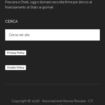
Pescara e Chieti, oggi e domani raccolta firme per dire no al
finanziamento di Stato ai giornali
CERCA
Cerca
nel
sito
Privacy Policy
Cookie Policy
Copyright © 2026 · Associazione Nuova Pescara · C.F.