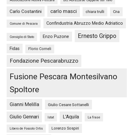
Associazione Nuova Pescara
Bcc Abruzzese Cappelle sul Tavo
carlo masci
Carlo Costantini
chiara trulli
Cna
Confindustria Abruzzo Medio Adriatico
Comune di Pescara
Ernesto Grippo
Enzo Puzone
Consiglio di Stato
Fidas
Florio Corneli
Fondazione Pescarabruzzo
Fusione Pescara Montesilvano
Spoltore
Gianni Melilla
Giulio Cesare Sottanelli
Giulio Gennari
L'Aquila
Istat
La frase
Lorenzo Sospiri
Libero de Foscolo Ortis