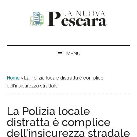
Passa
Skip
Passa
Passa
al
to
alla
al
contenuto
secondary
barra
piè
principale
menu
laterale
di
La
Periodico
primaria
pagina
di
Nuova
informazione,
MENU
critica
Pescara
e
opinione
Home
»
La Polizia locale distratta è complice
dell’insicurezza stradale
La Polizia locale
distratta è complice
dell’insicurezza stradale